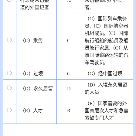
行短期采访报
J2
采访报道的外国记
道的外国记者
者;
（C）国际列车乘务
员,（C）国际航空器
机组成员,（C）国际
（C）乘务
C
航行船舶的船员及船
员随行家属,（C）从
事国际道路运输的汽
车驾驶员;
（G）过境
G
（G）经中国过境
（D）入境永久居留
（D）永久居留
D
的人员
（R）国家需要的外
（R）人才
R
国高层次人才和急需
紧缺专门人才