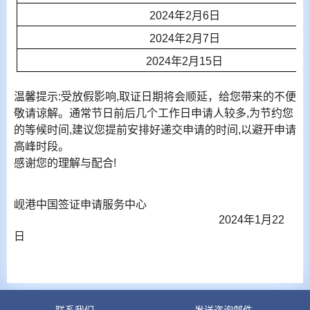
2024
年
2
月
6
日
2024
年
2
月
7
日
2024
年
2
月
15
日
温馨提示:受放假影响,取证日期将会顺延，给您带来的不便
敬请谅解。通常节日前后几个工作日申请人较多,为节约您
的等候时间,建议您提前安排好递交申请的时间,以避开申请
高峰时段。
感谢您的理解与配合!
岘港中国签证申请服务中心
2024年1月22
日