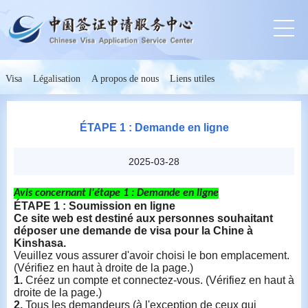
Visa
Légalisation
A propos de nous
Liens utiles
ÉTAPE 1 : Demande en ligne
2025-03-28
Avis
concernant
l'étape
1 :
Demande
en
ligne
ÉTAPE
1 :
Soumission
en
ligne
Ce site web
est
destiné
aux
personnes
souhaitant
déposer
une
demande
de visa
pour
la Chine à
Kinshasa.
Veuillez vous assurer d'avoir choisi le bon emplacement.
(Vérifiez en haut à droite de la page.)
1.
Créez un compte et connectez-vous. (Vérifiez en haut à
droite de la page.)
2.
Tous les demandeurs (à l'exception de ceux qui