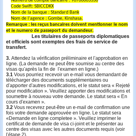
Numéro
de
compte
bancaire
:
90700003336
Code Swift: SBICCDKX
Nom de la
banque
:
Standard Bank
Nom de
l'agence
:
Gombe, Kinshasa.
Remarque :
les
reçus
bancaires
doivent
mentionner
le nom
et le
numero
de
passeport
du
demandeur
.
Les titulaires de passeports diplomatiques
et officiels sont exemptes des frais de service de
transfert.
3.
Attendez la vérification préliminaire et l'approbation en
ligne. (La demande ne peut être soumise au centre des
visas qu'après la fin de l'examen en ligne.)
3.1
Vous pourriez recevoir un e-mail vous demandant de
télécharger des documents supplémentaires ou
d'apporter d'autres modifications, et le statut sera « Rejeté
pour modification ». Veuillez apporter des modifications et
soumettre à nouveau votre demande. Le statut sera « En
cours d'examen ».
3.2
Vous recevrez peut-être un e-mail de confirmation une
fois votre demande approuvée en ligne. Le statut sera
«Demande en ligne completee ». Veuillez imprimer le
certificat de demande de visa ci-joint et le présenter au
centre des visas avec les autres documents requis (voir
l'étape 2).