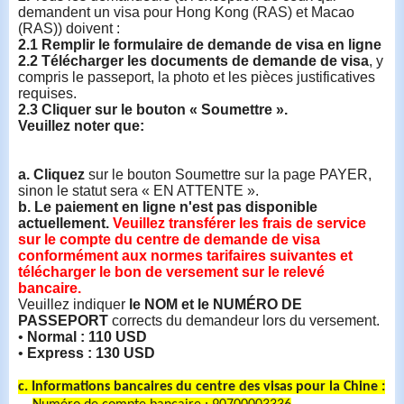
demandent un visa pour Hong Kong (RAS) et Macao
(RAS)) doivent :
2.1
Remplir
le
formulaire
de
demande
de visa
en
ligne
2.2
Télécharger
les documents de
demande
de visa
, y
compris le passeport, la photo et les pièces justificatives
requises.
2.3
Cliquer sur le bouton «
Soumettre
».
Veuillez noter que:
a.
Cliquez
sur le bouton Soumettre sur la page PAYER,
sinon le statut sera « EN ATTENTE ».
b. Le
paiement
en
ligne
n'est pas disponible
actuellement
.
Veuillez
transférer
les frais de service
sur le
compte
du
centre
de
demande
de visa
conformément
aux
normes
tarifaires
suivantes
et
télécharger
le bon de
versement
sur le relevé
bancaire
.
Veuillez indiquer
le NOM et le NUMÉRO DE
PASSEPORT
corrects du demandeur lors du versement.
•
Normal :
110 USD
•
Express :
130 USD
c.
Informations
bancaires
du
centre
des visas pour la
Chine :