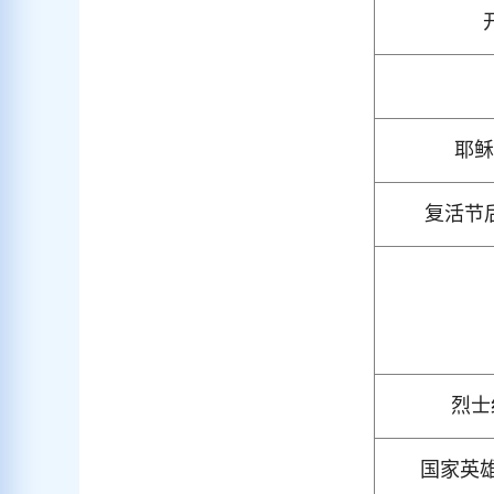
开
耶稣受
复活节后星
烈士纪
国家英雄日 