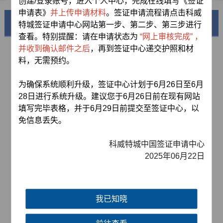
创建/登录账号，进入个人中心，完成在线填写《签证
申请表》
并上传申请材料
。签证申请流程请点击科威
美丽中国
特城签证申请中心网站第一步、第二步、第三步进行
查看。特别提醒：请在申请状态为
“网上审核完成”
，
并收到确认邮件之后
，再到签证中心递交护照和材
料，无需预约。
为确保系统顺利升级，签证中心计划于6月26日至6月
28日进行系统升级。建议您于6月26日前在现有网站
填写完毕表格，并于6月29日前提交至签证中心，以
免信息丢失。
科威特城中国签证申请中心
锦绣华南
2025年06月22日
黄河流域以及蜿蜒曲折的1.8万公里海岸线
AD
我已知晓