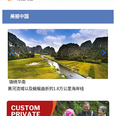
美丽中国
锦绣华南
黄河流域以及蜿蜒曲折的1.8万公里海岸线
AD