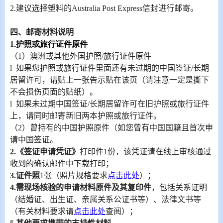
2.
建议选择塑料的
Australia Post Express
信封进行邮寄。
四、邮寄材料说明
1
.
护照
或旅行证件
原件
（
1
）澳洲或其他外国护照
/
旅行证件
原件
l
如果您护照
或旅行证件
里面还有未过期的中国签证
/
长期
居留许可，请贴上一张告示贴在该页（请注意一定是撕下
不会损伤页面的贴纸）。
l
如果未过期
中国
签证
/
长期
居留许可在旧护照
或旅行证件
上，请同时邮寄新旧两本护照
或旅行证件
。
（
2
）
曾持有的中国护照原件（如您曾有中国国籍且首次申
请中国签证
。
2
.
《签证申请凭证》
打印件
1
份，该凭证请在线上审核通过
收到的确认邮件中下载打印；
3.
证件照
1
张（照片规格要求
点击此处
）；
4.
需现场核验的申请材料原件及其复印件
，包括关系证明
（结婚证、出生证、亲属关系公证书等）、法律文书等
（有关材料要求请
点击此处
查阅）；