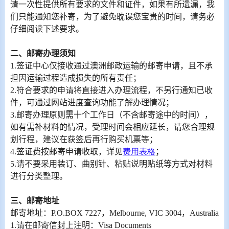
请一次性提供所有要求的文件和证件，如果有所遗漏，我
们只能通知您补寄，为了避免耽误您宝贵的时间，请务必
仔细阅读下述要求。
二、
邮寄办理须知
1.
签证中心仅接收通过澳洲邮政运输的邮寄申请，且不承
担因运输过程造成损失的所有责任；
2.
符合要求的申请将直接进入办理流程，不另行通知已收
件，可通过网站进度查询功能了解办理情况；
3.
邮寄办理原则需十个工作日（不含邮寄途中的时间），
如有需补材料的情况，受理时间会相应延长，请您
合理
规
划行程，
建议
在获签后再行购买机票
等
；
4.
签证费按邮寄申请收取，详见
费用表格
；
5.
请不要采用装订、曲别针、粘贴说明贴纸等方式对材料
进行分类整理。
三、邮寄地址
邮寄地址：
P.O.BOX 7227
，
Melbourne, VIC 3004
，
Australia
1.
请在邮寄信封上注明：
Visa Documents