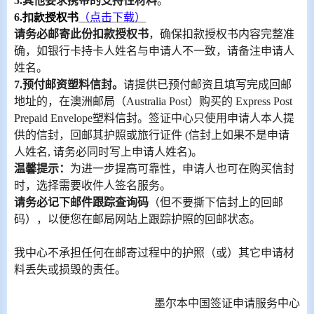
5.
其他要求携带的支持性材料
。
6.
扣款授权书
（
点击下载）
请务必邮寄此份扣款授权书
，确保扣款授权书内容完整准
确，
如
银行卡
持卡人姓名与申请人不一致，请备注申请人
姓名。
7.
预付邮资塑料信封。
请提供已预付邮资且填写
完成
回邮
地址的，
在澳洲邮局（
Australia Post
）
购买的
Express
Post
Prepaid
Envelope
塑料信封。
签证中心
只使用
申请人本人
提
供的信封，回邮
其
护照
或旅行证件
(
信封上如果不是申请
人
姓名
,
请
务必
同时写上申请人
姓名
)
。
温馨提示：
为进一步提高可靠性，
申请人
也可在购买信封
时，
选择
需要收件人签名服务。
请
务必
记下邮件跟踪查询码
（但不要撕下信封上的回邮
码），以便您在邮局网站上跟踪护照的回邮状态。
我中心不承担任何在邮寄过程中的护照（或）其它申请材
料丢失或损毁的责任。
墨尔本中国签证申请服务中心