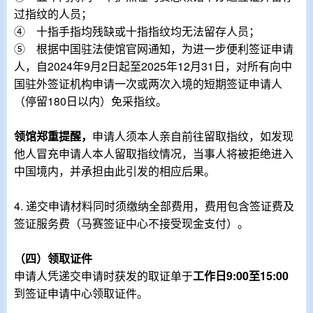
过指纹的人员；
④ 十指手指均残缺或十指指纹均无法留存人员；
⑤
根据中国驻法使馆官网通知，为进一步便利签证申请
人，自
2024
年
9
月
2
日起至
2025
年
12
月
31
日，对所有向中
国驻外签证机构申请一次或两次入境的短期签证申请人
（停留
180
日以内）免采指纹。
领馆郑重提醒，
申请人须本人亲自前往留取指纹，如发现
他人冒充申请人本人留取指纹情况，当事人将被拒绝进入
中国境内，并承担由此引发的相应后果。
4.
递交申请材料同时须缴纳全部费用，费用包含签证费及
签证服务费（马赛签证中心不接受现金支付）。
（四）领取证件
申请人凭递交申请时获发的取证单于
工作日
9:00
至
15:00
到签证申请中心领取证件。