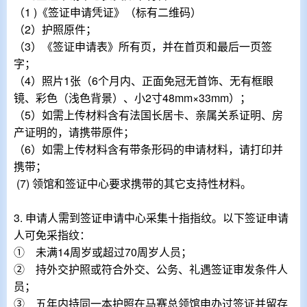
（
1 )
《签证申请凭证》（标有二维码）
（
2
）护照原件；
（
3
）《签证申请表》所有页，并在首页和最后一页签
字；
（
4
）照片
1
张（
6
个月内、正面免冠无首饰、无有框眼
镜、彩色（浅色背景）、小
2
寸
48mm
×
33mm
）；
（
5
）如需上传材料含有法国长居卡、亲属关系证明、房
产证明的，请携带原件；
（
6
）如需上传材料含有带条形码的申请材料，请打印并
携带；
(7) 领馆和签证中心要求携带的其它支持性材料。
3.
申请人需到签证申请中心采集十指指纹。以下签证申请
人可免采指纹：
① 未满
14
周岁或超过
70
周岁人员；
② 持外交护照或符合外交、公务、礼遇签证审发条件人
员；
③ 五年内持同一本护照在马赛总领馆申办过签证并留存