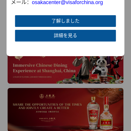
メール：
osaka
center@visaforchina.org
了解しました
詳細を見る
AD
AD