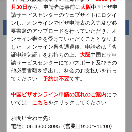
月
30
日
から、申請者は事前に
大阪
中国ビザ申
よくある質問
請サービスセンターのウェブサイトにログイ
ンし、オンラインでビザ申請表の入力及び必
魅力的な中国
要書類のアップロードを行っていただき、オ
ンライン審査を受けていただくこととなりま
した。オンライン審査通過後、申請者は「査
証申請凭証」をお持ちの上、
大阪
中国ビザ申
請サービスセンターにてパスポート及びその
他必要書類を提出し、料金のお支払いを行っ
てください。
予約は不要
です。
中国ビザオンライン申請の流れのご案内
につ
錦綉華南
いては、
こちら
をクリックしてください。
黄河流域と蛇行する1万8千キロの海岸線
お問い合わせ先：
電話：
06-4300-3095
（営業日
9:00
～
15:00
）
AD