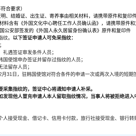
不符合要求）
证明、结婚证、出生证、寄养事由相关材料，请携带原件和复印
材料含有《外国文化中心聘任工作人员确认函》，
请携带原件和
国公安部签发的《外国人永久居留身份确认表》原件和复印件
指纹。
以下签证申请人可免采指纹：
；
、礼遇签证审发条件人员；
韩国使馆申办签证并留存过指纹的人员；
无法留存人员；
2
月
31
日，驻韩国使馆对符合条件的申请一次或两次入境的短期
要采集指纹的，签证中心将通知申请人补采。
如发现他人冒充申请人本人留取指纹情况，当事人将被拒绝进入
个人接受现金、借记卡、信用卡付款，旅行社接受现金、银行转