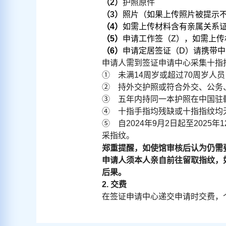
（
2
）
护照原件
（
3
）
照片（如果上传照片被提示
（
4
）
如需上传材料含有亲属关系
（
5
）
申请工作签（
Z
），
如需上传
（
6
）
申请定居签证（
D
）请携带中
申请人需到签证申请中心采集十指
① 未满
14
周岁或超过
70
周岁人员
② 持外交护照或符合外交、公务
③ 五年内持同一本护照在中国驻
④ 十指手指均残缺或十指指纹均
⑤ 自
2024
年
9
月
2
日起至
2025
年
1
采指纹。
郑重提醒，如使馆审核后认为仍需
申请人须本人亲自前往留取指纹，
后果。
2.
交费
在签证申请中心递交申请时交费，