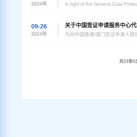
2024年
In light of the General Data Prot
Visa Center wants you to feel saf
《一般数据保护法案》（General Dat
关于中国签证申请服务中心代
09-26
2024年
为向中国香港/澳门签证申请人提
港/澳门普通签证需到斯德哥尔
证申请。 具体安排如下： 一、中国签证
n （二）电
共
23
条
5