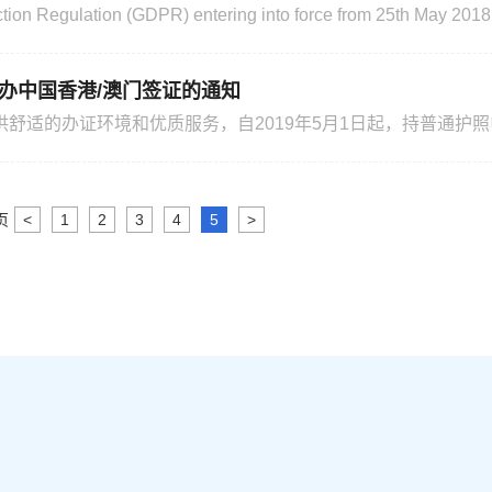
ection Regulation (GDPR) entering into force from 25th May 201
e with the way that we protect your personal data and biometric 
a Protection Regulation，简称GDPR），已于2018年
办中国香港/澳门签证的通知
供舒适的办证环境和优质服务，自2019年5月1日起，持普通护
摩中国签证申请服务中心递交申请，驻瑞典使馆领事侨务处不再直
申请服务中心联系方式 （一）地址：Karlavgen108,Stockho
页
<
1
2
3
4
5
>