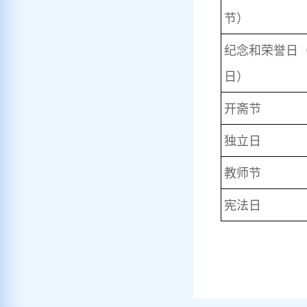
节）
纪念和荣誉日
日）
开斋节
独立日
教师节
宪法日