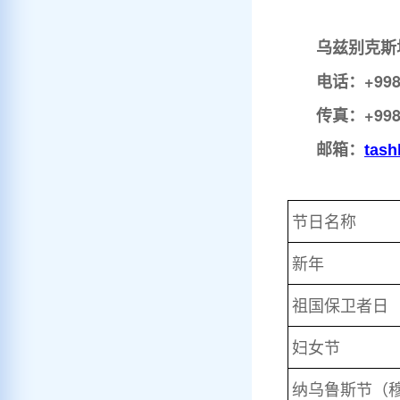
乌兹别克斯
电话：
+99
传真：
+99
邮箱：
t
a
sh
节日名称
新年
祖国保卫者日
妇女节
纳乌鲁斯节（