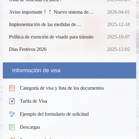
Aviso importante ！！Nuevo sistema de
2026-04-01
acceso con código QR
Implementación de las medidas de
2025-12-18
facilitación relativas a la ampliación de la
exención de la toma de huellas dactilares y la
Política de exención de visado para tránsito
2025-10-07
extensión del período de vigencia
Dias Festivos 2026
2025-12-02
Información de visa
Categoría de visa y lista de los documentos
Tarifa de Visa
Ejemplo del formulario de solicitud
Descargas