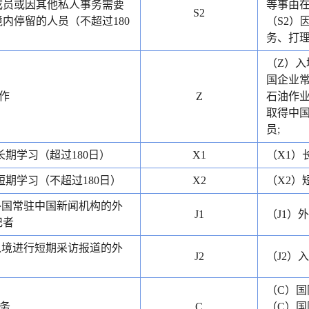
成员或因其他私人事务需要
等事由在
S2
内停留的人员（不超过180
（S2）
务、打理
（Z）入
国企业常
作
Z
石油作业
取得中
员;
长期学习（超过180日）
X1
（X1）
短期学习（不超过180日）
X2
（X2）
外国常驻中国新闻机构的外
J1
（J1）
记者
入境进行短期采访报道的外
J2
（J2）
（C）国
务
C
（C）国