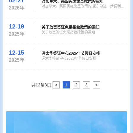
02-21
对加拿大、英国实施免签政策的通知
本次调整适用于护照递交、证件领取等全部现场受理业
对加拿大、英国实施免签政策的通知 为进一步便利中
2026年
务，下午常规时段不再对外办理相关业务。 为满足申
外人员往来，中方决定自2026年2月17日起，对加拿
请人多样化的办理
大、英国实施免签政策，两国持普通护照人员来华经
商、旅游观光、探亲访友、交流访问、过境不超过30
12-19
关于放宽签证免采指纹政策的通知
天，可免签入境。上述免签政策实施至2026年12月31
关于放宽签证免采指纹政策的通知
2025年
日。不符合免签条件人员仍需在入境前办妥来华签证。
12-15
渥太华签证中心2026年节假日安排
渥太华签证中心2026年节假日安排
2025年
共
12
条
3
页
<
1
2
3
>