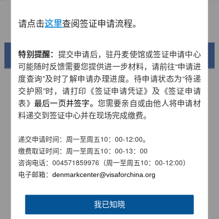
资料下载
请点击
查阅签证申请流程。
常见问题
这里
特别提醒：
提交申请后，驻丹麦使馆或签证申请中心
美丽中国
可能随时反馈需要您提供进一步材料，请前往“申请进
度查询”及时了解申请办理进度。待申请状态为“待递
交护照”时，请打印《签证申请凭证》及《签证申请
表》
最后一页并签字。
您需要亲自或由他人将申请材
料递交到签证中心并在现场完成缴费。
递交申请时间：周一至周五10
：00-12:00。
缴费取证时间：周一至周五10：00-13：00
咨询电话：004571859976（周一至周五10：00-12:00）
电子邮箱：
denmarkcenter@visaforchina.org
锦绣华南
黄河流域以及蜿蜒曲折的1.8万公里海岸线
我已知晓
AD