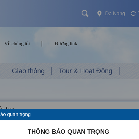
Da Nang
Về chúng tôi
Đường link
Giao thông
Tour & Hoạt Động
của bạn
áo quan trọng
THÔNG BÁO QUAN TRỌNG