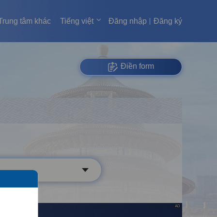
Trung tâm khác
Tiếng việt
Đăng nhập
Đăng ký
Điền form
AD