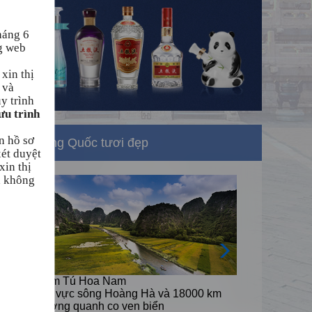
háng 6
g web
xin thị
 và
uy trình
ưu trình
n hồ sơ
Trung Quốc tươi đẹp
xét duyệt
xin thị
à không
Cẩm Tú Hoa Nam
0 km
lưu vực sông Hoàng Hà và 18000 km
đường quanh co ven biển