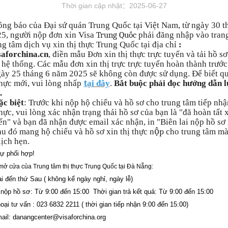
Thời gian cập nhật：2025-06-27
ông báo của Đại sứ quán Trung Quốc tại Việt Nam, từ ngày 30 t
Trung Qu
ố
c
5, người nộp đơn xin Visa
phải đăng nhập vào tran
g tâm dịch vụ xin thị thực Trung Quốc t
ạ
i
đị
a ch
ỉ
:
Đ
aforchina.cn
, điền mẫu
ơn xin thị thực trực tuyến và t
ả
i h
ồ
s
ơ
 h
ệ
th
ố
ng. Các mẫu đơn xin th
ị
tr
ực trực tuy
ế
n
hoàn thành trước
gày 25 tháng 6 năm 2025 sẽ không còn được sử dụng.
Đ
ể biết q
t
h
ực mới, vui lòng nh
ấ
p
ạ
i
đ
ây
.
B
ắ
t bu
ộ
c ph
ả
i
đọ
c hướng d
ẫ
n l
.
ặc biệt
: Trước khi nộp hộ chiếu và hồ sơ cho trung tâm tiếp nhậ
ều hơn
Thông tin thị thực
thực, vui lòng xác nhận trạng thái hồ sơ của bạn là "đã hoàn tất 
ến" và bạn đã nhận được email xác nhận, in "Biên lai nộp hồ sơ 
ộ
p
au đó mang hộ chiếu và hồ sơ xin thị thực n
cho trung tâm m
2025-06-30
Loại thị thực và danh sách hồ sơ
lịch hẹn.
ự phối hợp!
2025-06-26
Phí thị thực
mở cửa của Trung tâm thị thực Trung Quốc tại Đà Nẵng:
2025-12-08
Mẫu tờ khai
i đến thứ Sau ( không kể ngày nghỉ, ngày lễ)
 nộp hồ sơ: Từ 9:00 đến 15:00
Thời gian trả kết quả: Từ 9:00 đến 15:00
Tải về
2024-01-31
oại tư vấn : 023 6832 2211 ( thời gian tiếp nhận 9:00 đến 15:00)
oa Nam
Cẩm Tú Hoa Nam
Câu hỏi thường gặp
ông Hoàng Hà và 18000 km
lưu vực sông Hoàng Hà và 1800
2024-01-31
mail: danangcenter@visaforchina.org
nh co ven biển
đường quanh co ven biển