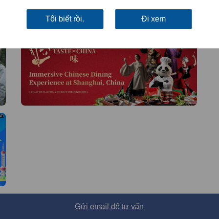
Tôi biết rồi.
Đi xem
AD
AD
AD
Gửi email để tư vấn