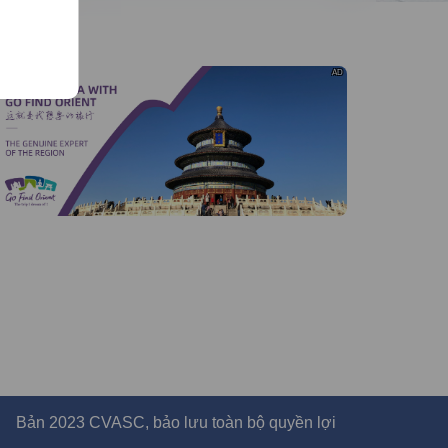
AD
Bản 2023 CVASC, bảo lưu toàn bộ quyền lợi