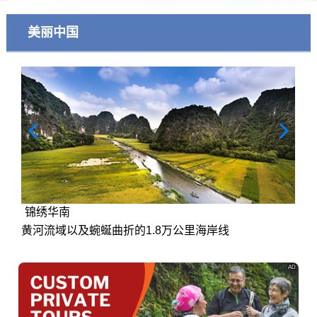
美丽中国
锦绣华南
黄河流域以及蜿蜒曲折的1.8万公里海岸线
AD