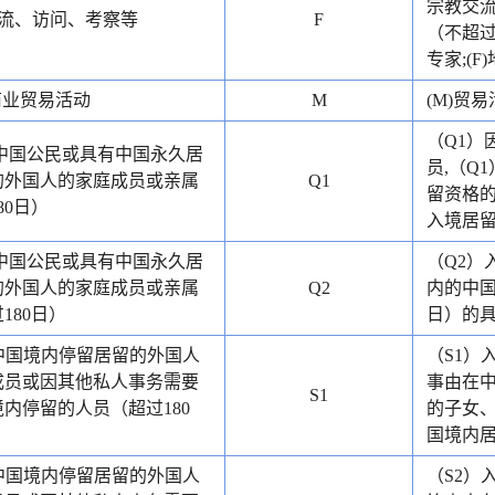
宗教交流
交流、访问、考察等
F
（不超过
专家;(F
商业贸易活动
M
(M)贸易
（Q1）
）中国公民或具有中国永久居
员,（Q
的外国人的家庭成员或亲属
Q1
留资格的
80日）
入境居留
）中国公民或具有中国永久居
（Q2）
的外国人的家庭成员或亲属
Q2
内的中国
180日）
日）的具
）中国境内停留居留的外国人
（S1）
成员或因其他私人事务需要
事由在中
S1
内停留的人员（超过180
的子女、
国境内居
）中国境内停留居留的外国人
（S2）