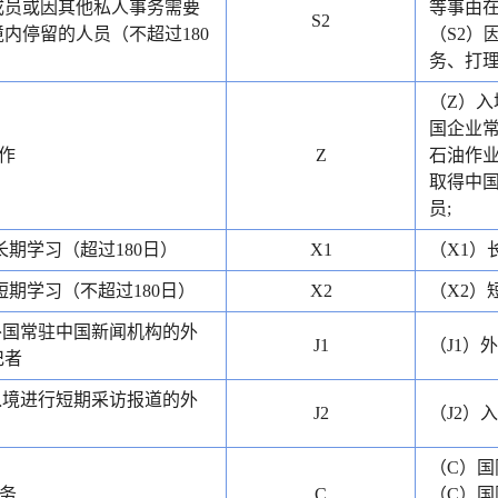
成员或因其他私人事务需要
等事由在
S2
内停留的人员（不超过180
（S2）
务、打理
（Z）入
国企业常
作
Z
石油作业
取得中
员;
长期学习（超过180日）
X1
（X1）
短期学习（不超过180日）
X2
（X2）
外国常驻中国新闻机构的外
J1
（J1）
记者
入境进行短期采访报道的外
J2
（J2）
（C）国
务
C
（C）国