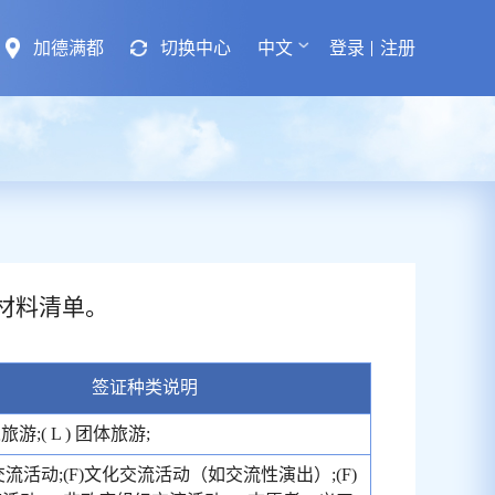
加德满都
切换中心
中文
登录
注册
材料清单。
签证种类说明
个人旅游;( L ) 团体旅游;
术交流活动;(F)文化交流活动（如交流性演出）;(F)