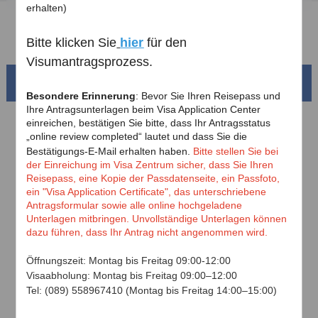
Herunterladen
erhalten)
FAQ
Bitte klicken Sie
hier
für den
Visumantragsprozess.
Schönes China
Besondere Erinnerung
: Bevor Sie Ihren Reisepass und
Ihre Antragsunterlagen beim Visa Application Center
einreichen, bestätigen Sie bitte, dass Ihr Antragsstatus
„
online review completed
“ lautet und dass Sie die
Bestätigungs-E-Mail erhalten haben.
Bitte stellen Sie bei
der Einreichung im Visa Zentrum sicher, dass Sie Ihren
Reisepass, eine Kopie der Passdatenseite, ein Passfoto,
ein "Visa Application Certificate", das unterschriebene
Antragsformular sowie alle online hochgeladene
Unterlagen mitbringen. Unvollständige Unterlagen können
dazu führen, dass Ihr Antrag nicht angenommen wird.
Öffnungszeit: Montag bis Freitag
09:00-12:00
Prächtiges Südchina
Visaabholung: Montag bis Freitag
09:00–12:00
0
Das Becken des Gelben Flusses und seine 18.000
Kilometer lange, gewundene Küstenlinie
Tel: (089) 558967410 (
Montag bis Freitag 14
:00–15:00
)