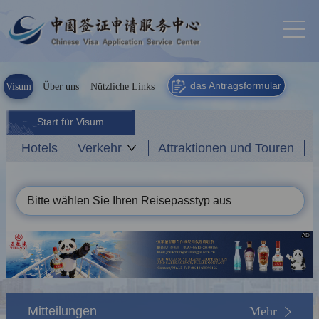
das Antragsformular
Visum
Über uns
Nützliche Links
Start für Visum
Hotels
Verkehr
Attraktionen und Touren
Bitte wählen Sie Ihren Reisepasstyp aus
AD
Mitteilungen
Mehr