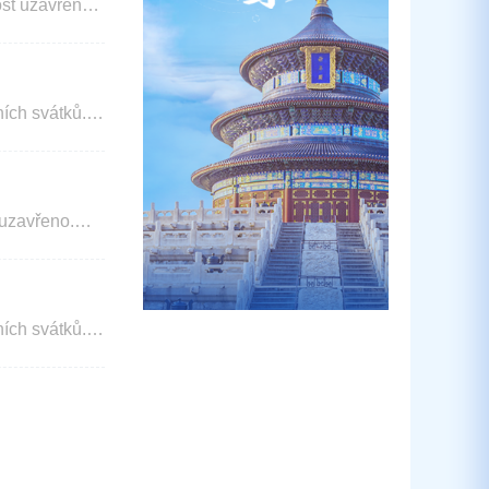
st uzavřeno.
ích svátků.
 uzavřeno.
ích svátků.
nter