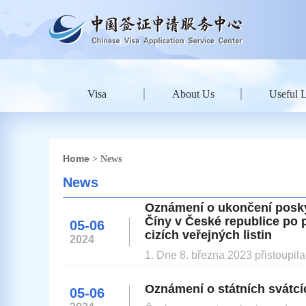
Visa
About Us
Useful 
Home
> News
News
Oznámení o ukončení poskyt
Číny v České republice po 
05-06
cizích veřejných listin
2024
1. Dne 8. března 2023 přistoupil
(dále jen "Úmluva") a dne 7. lis
Úmluva se bude nadále vztahovat n
Oznámení o státních svátcí
05-06
Číny Macao.