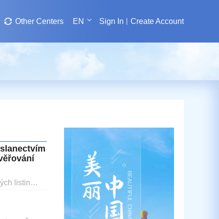
Other Centers
EN
Sign In
Create Account
yslanectvím
věřování
ch listin
blikou.
rativní oblast