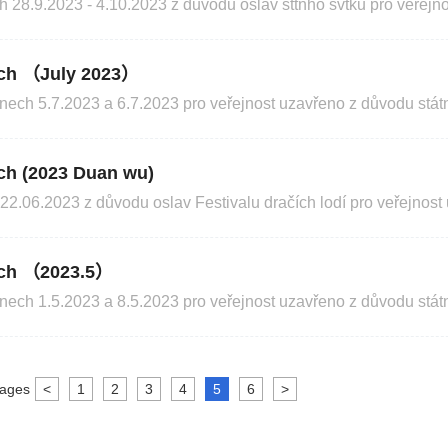
28.9.2023 - 4.10.2023 z důvodu oslav sttnho svtku pro veřejno
September 28 to October 4, 2023 due to the National Holiday celebration. Chinese Visa App
ích （July 2023）
ech 5.7.2023 a 6.7.2023 pro veřejnost uzavřeno z důvodu státn
onal holidays.
ch (2023 Duan wu)
2.06.2023 z důvodu oslav Festivalu dračích lodí pro veřejnost
2023 due to the Dragon Boat Festival. Chinese Visa Application Service Center 12/06/2023
ích （2023.5）
ech 1.5.2023 a 8.5.2023 pro veřejnost uzavřeno z důvodu státn
tion Service Ce
ages
<
1
2
3
4
5
6
>