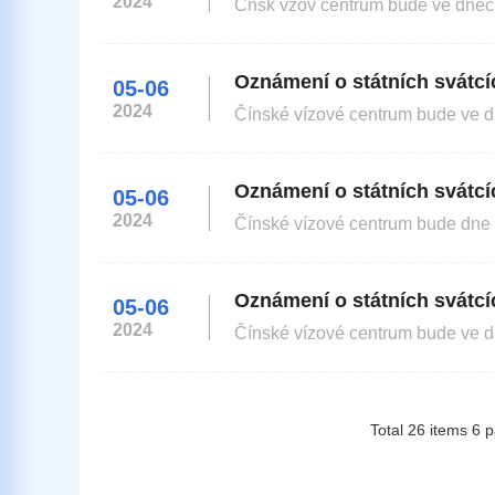
2024
Čnsk vzov centrum bude ve dnech 
Holiday Announcement The Chinese Visa Application Service Center in Prague will be closed from
Oznámení o státních svátc
05-06
2024
Čínské vízové centrum bude ve dn
Holiday Announcement The Chinese Visa Application Service Center in Prague will be closed on 05/07/2023
and 06/07/2023 due to Czech nati
Oznámení o státních svátcí
05-06
2024
Čínské vízové centrum bude dne 2
Holiday Announcement The Chinese Visa Application Service Center in Prague will be closed on June 22,
Oznámení o státních svátc
05-06
2024
Čínské vízové centrum bude ve dn
Holiday Announcement The Chinese Visa Application Service Center in Prague will be closed on 1/5/2023
and 8/5/2023 due to holidays. Chinese Visa
Applica
21/04/2023
Total
26
items
6
p