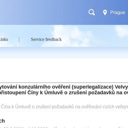
Prague
Links
Service feedback
ování konzulárního ověření (superlegalizace) Velv
přistoupení Číny k Úmluvě o zrušení požadavků na o
a Čína k Úmluvě o zrušení požadavků na ověřování cizích veřejný
topadu 2023 vstoupí Úmluva v platnost mezi Čínou a Českou repu
a zvláštní administrativní oblast Hongkong a zvláštní administ
ch