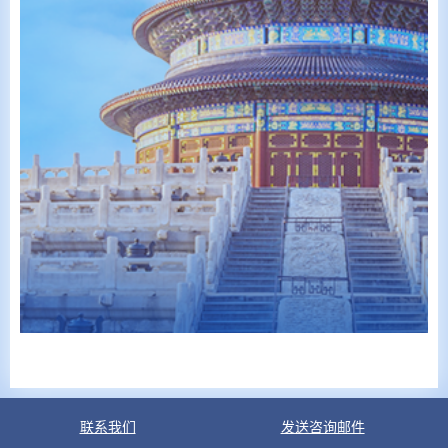
联系我们
发送咨询邮件