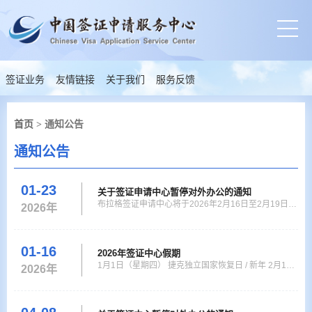
签证业务
友情链接
关于我们
服务反馈
首页
> 通知公告
通知公告
01-23
关于签证申请中心暂停对外办公的通知
布拉格签证申请中心将于2026年2月16日至2月19日暂
2026年
停对外办公4天。请您合理的安排递交及取证时间。
01-16
2026年签证中心假期
1月1日（星期四） 捷克独立国家恢复日 / 新年 2月16
2026年
日（星期一）至 2月19日（星期四） 中国春节假期
（春节放假调休） 4月3日（星期五） 大斋节圣星期五
4月6日（星期一） 复活节星期一 5月1日（星期五）至