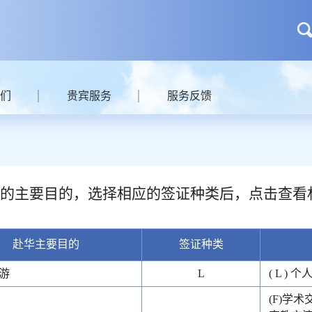
们
贵宾服务
服务反馈
的主要目的，选择相应的签证种类后，点击查看
赴华主要目的
签证种类
游
L
( L ) 
(F)学