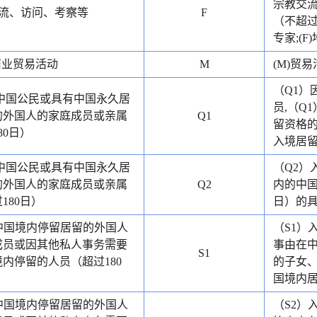
宗教交流
交流、访问、考察等
F
（不超过
专家;(F
商业贸易活动
M
(M)贸易
（Q1）
）中国公民或具有中国永久居
员,（Q
的外国人的家庭成员或亲属
Q1
留资格的
80日）
入境居留
）中国公民或具有中国永久居
（Q2）
的外国人的家庭成员或亲属
Q2
内的中国
180日）
日）的具
）中国境内停留居留的外国人
（S1）
成员或因其他私人事务需要
事由在中
S1
内停留的人员（超过180
的子女、
国境内居
）中国境内停留居留的外国人
（S2）