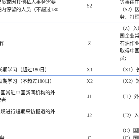
成员或因其他私人事务需要
等事由在
S2
内停留的人员（不超过180
（S2）
务、打理
（Z）入
国企业常
作
Z
石油作业
取得中
员;
长期学习（超过180日）
X1
（X1）
短期学习（不超过180日）
X2
（X2）
外国常驻中国新闻机构的外
J1
（J1）
记者
入境进行短期采访报道的外
J2
（J2）
（C）国
务
C
（C）国