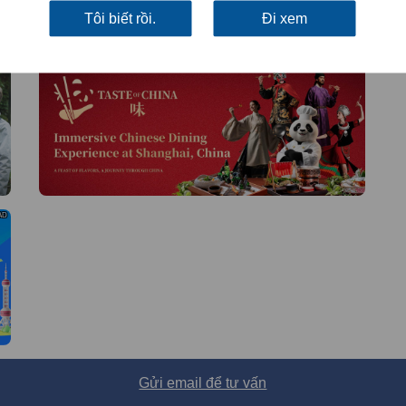
Tôi biết rồi.
Đi xem
AD
AD
AD
Gửi email để tư vấn