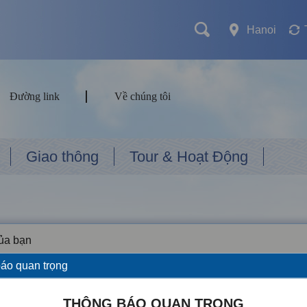
Hanoi
Đường link
Về chúng tôi
Giao thông
Tour & Hoạt Động
của bạn
áo quan trọng
THÔNG BÁO QUAN TRỌNG