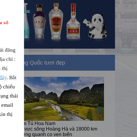
ua số
ải đăng
đị
a ch
ỉ
:
Trung Quốc tươi đẹp
 thị
đ
ây
. B
ắ
t
ộ chiếu
rạng thái
 email
in thị
Cẩm Tú Hoa Nam
0 km
lưu vực sông Hoàng Hà và 18000 km
đường quanh co ven biển