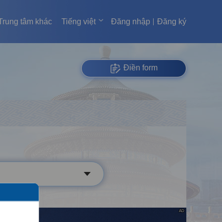
Trung tâm khác
Tiếng việt
Đăng nhập
Đăng ký
Điền form
AD