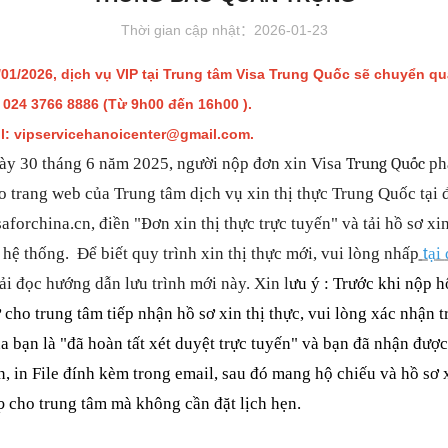
Thời gian cập nhật：2026-01-23
/01/2026, dịch vụ VIP tại Trung tâm Visa Trung Quốc sẽ chuyển q
: 024 3766 8886 (Từ 9h00 đến 16h00 ).
l: vipservice
hanoicenter@gmail.com.
Trung Qu
ố
c
y 30 tháng 6 năm 2025, người nộp đơn xin Visa
ph
o trang web của Trung tâm dịch vụ xin thị thực Trung Quốc t
ạ
i
ều hơn
Thông tin thị thực
Đ
aforchina.cn, điền "
ơn xin thị thực trực tuyến" và t
ả
i h
ồ
s
ơ
xin
t
 h
ệ
th
ố
ng.
Đ
ể biết quy trình xin thị th
ực mới, vui lòng nh
ấ
p
ạ
i
2025-06-25
Loại thị thực và danh sách hồ sơ
ả
i
đọ
c hướng d
ẫ
n lưu trình mới này.
Xin l
ưu ý
: Trước khi nộp h
2025-06-26
Phí thị thực
 cho trung tâm tiếp nhận hồ sơ xin thị thực, vui lòng xác nhận t
a bạn là "đã hoàn tất xét duyệt trực tuyến" và bạn đã nhận được
2025-12-08
Mẫu tờ khai
, in File đính kèm trong email, sau đó mang hộ chiếu và hồ sơ x
Tải về
2024-01-23
p
cho trung tâm mà không cần đặt lịch hẹn.
oa Nam
Cẩm Tú Hoa Nam
Câu hỏi thường gặp
ông Hoàng Hà và 18000 km
lưu vực sông Hoàng Hà và 1800
2024-01-23
nh co ven biển
đường quanh co ven biển