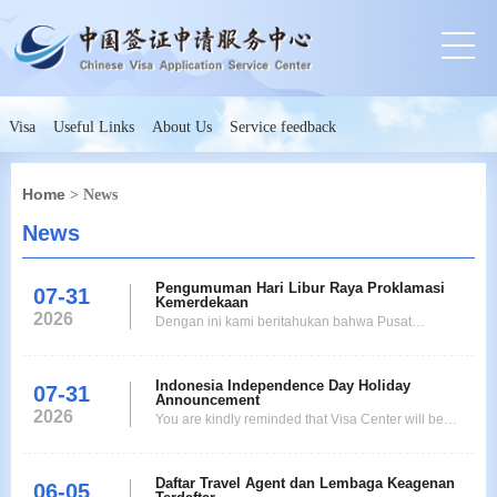
Visa
Useful Links
About Us
Service feedback
Home
> News
News
Pengumuman Hari Libur Raya Proklamasi
07-31
Kemerdekaan
2026
Dengan ini kami beritahukan bahwa Pusat
Pelayanan Visa akan tutup pada tanggal 17 Agustus
2026dalam rangkahari raya Proklamasi
Indonesia Independence Day Holiday
Kemerdekaan.Pusat Pelayanan Visa akan
07-31
Announcement
bukakembali pada tanggal 18 Agustus
2026
You are kindly reminded that Visa Center will be
2026(Selasa). Maka proses permohonan Anda akan
closed on 17 August 2026 for Indonesia
disesuaikan menurut jadwal dibawah ini: PENGAJU
Independence Day holiday. Visa Center will resume
Daftar Travel Agent dan Lembaga Keagenan
business on 18 August 2026 (Tuesday). Thus the
06-05