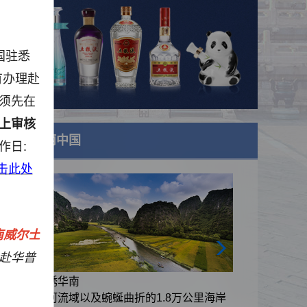
国
驻悉
有办理赴
须先在
上审核
美丽中国
作日:
击此处
南威尔士
赴华普
锦绣华南
里海岸
黄河流域以及蜿蜒曲折的1.8万公里海岸