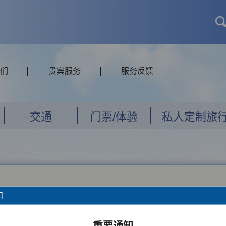
们
贵宾服务
服务反馈
交通
门票/体验
私人定制旅
知
重要通知