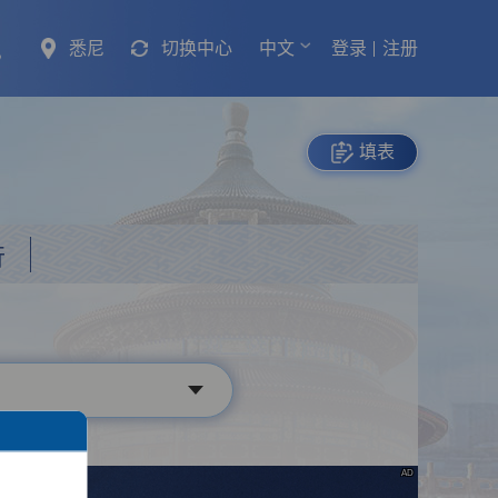
悉尼
切换中心
中文
登录
注册
填表
行
AD