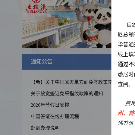
自
2
尼总领
华普通
线上填
通知公告
查
通过不
悉尼时
【新】关于中国30天单方面免签政策常见问
查阅。
题的解答
关于放宽签证免采指纹政策的通知
启
2026年节假日安排
州、首
中国签证在线办理流程
通签证
锦绣华南
邮寄办理说明
黄河流域以