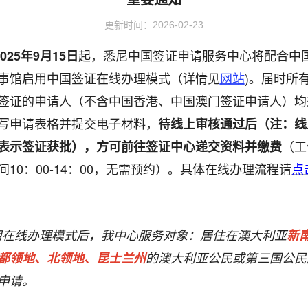
更新时间：2026-02-23
起
，悉尼中国签证申请服务中心将配合中
025
年
9
月
15
日
事馆启用中国签证在线办理模式（详情见
)。届时所
网站
签证的申请人
（不含中国香港、中国澳门签证申请人）
均
写申请表格并提交电子材料，
待线上审核通过后
（
注：线
看更多
签证信息
（工
表示签证获批），方可前往签证中心递交资料并缴费
间
10
：
00-14
：
00
，无需预约）。
具体在线办理流程请
点
2026-02-16
签证类型及材料清单
2025-12-22
费用标准
用在线办理模式后，我中心服务对象：居住在澳大利亚
新
2025-12-16
如何填写签证申请表
都领地、北领地、昆士兰州
的澳大利亚公民或第三国公民
资料下载
2025-09-08
申请。
锦绣华南
常见问题
2025-09-08
及蜿蜒曲折的1.8万公里海岸
黄河流域以及蜿蜒曲折的1.8万公