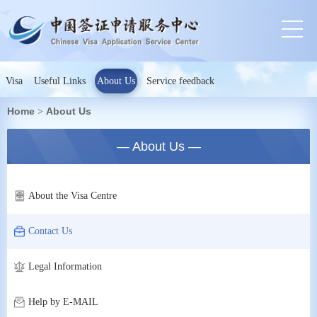
Visa
Useful Links
About Us
Service feedback
Home
About Us
>
— About Us —
About the Visa Centre
Contact Us
Legal Information
Help by E-MAIL